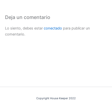
Deja un comentario
Lo siento, debes estar
conectado
para publicar un
comentario.
Copyright House Keeper 2022