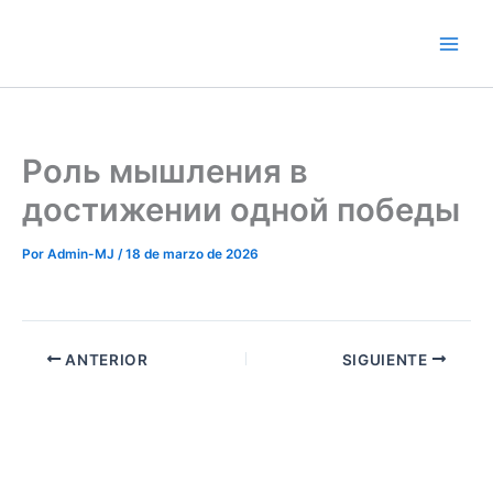
Ir
al
contenido
Роль мышления в
достижении одной победы
Por
Admin-MJ
/
18 de marzo de 2026
ANTERIOR
SIGUIENTE