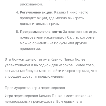
рискованной.
Регулярные акции:
Казино Пинко часто
проводит акции, где можно выиграть
дополнительные призы.
Программа лояльности:
За постоянные игры
пользователи накапливают баллы, которые
можно обменять на бонусы или другие
привилегии.
Эти бонусы делают игру в Казино Пинко более
увлекательной и выгодной для игроков. Более того,
актуальные бонусы можно найти и через зеркала, что
упрощает доступ к предложениям.
Преимущества игры через зеркало
Игра через зеркало Казино Пинко имеет несколько
немаловажных преимуществ. Во-первых, это