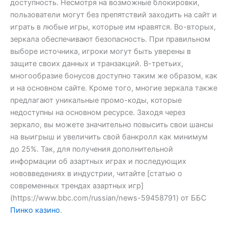
доступность. Несмотря на возможные блокировки,
пользователи могут без препятствий заходить на сайт и
играть в любые игры, которые им нравятся. Во-вторых,
зеркала обеспечивают безопасность. При правильном
выборе источника, игроки могут быть уверены в
защите своих данных и транзакций. В-третьих,
многообразие бонусов доступно таким же образом, как
и на основном сайте. Кроме того, многие зеркала также
предлагают уникальные промо-коды, которые
недоступны на основном ресурсе. Заходя через
зеркало, вы можете значительно повысить свои шансы
на выигрыш и увеличить свой банкролл как минимум
до 25%. Так, для получения дополнительной
информации об азартных играх и последующих
нововведениях в индустрии, читайте [статью о
современных трендах азартных игр]
(https://www.bbc.com/russian/news-59458791) от ББС
Пинко казино
.