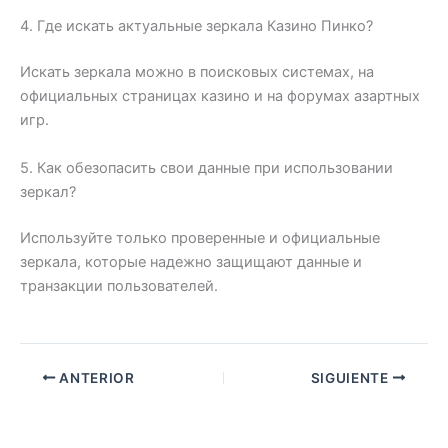
4. Где искать актуальные зеркала Казино Пинко?
Искать зеркала можно в поисковых системах, на
официальных страницах казино и на форумах азартных
игр.
5. Как обезопасить свои данные при использовании
зеркал?
Используйте только проверенные и официальные
зеркала, которые надежно защищают данные и
транзакции пользователей.
ANTERIOR
SIGUIENTE