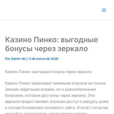
Ir
al
contenido
Казино Пинко: выгодные
бонусы через зеркало
Por
Admin-MJ
/
3 de marzo de 2026
Казино Пинко: выгодные бонусы через зеркало
Казино Пинко привлекает внимание игроков не только
своими азартными играми, но и разнообразными
бонусами, которые доступны через зеркала. Эти
зеркала предоставляют игрокам доступ к ресурсу даже
в случае блокировки основного сайта. В этой статье мы
подробно рассмотрим, какие преимущества