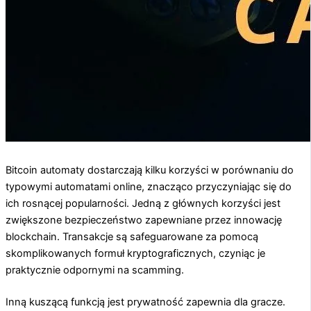
Bitcoin automaty dostarczają kilku korzyści w porównaniu do
typowymi automatami online, znacząco przyczyniając się do
ich rosnącej popularności. Jedną z głównych korzyści jest
zwiększone bezpieczeństwo zapewniane przez innowację
blockchain. Transakcje są safeguarowane za pomocą
skomplikowanych formuł kryptograficznych, czyniąc je
praktycznie odpornymi na scamming.
Inną kuszącą funkcją jest prywatność zapewnia dla gracze.