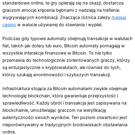
standardowe online, te gry opierają się na okazji, dostarcza
graczom emocje kręcenia bębnami z nadzieją na trafienie
wygrywających kombinacji. Znacząca różnica zależy
magius
casino
w walucie używanej do stawiania i wypłat.
Podczas gdy typowe automaty obejmują transakcje w walutach
fiat, takich jak dolary lub euro, Bitcoin automaty pomagają w
wszystkie interakcje finansowe w Bitcoin. To nie tylko
przemawia do technologicznie zorientowanych graczy, którzy
są entuzjastycznie o kryptowalutach, ale również do tych,
którzy szukają anonimowości i szybszych transakcji.
Infrastruktura stojąca za Bitcoin automatami zwykle obejmuje
technologię blockchain, która gwarantuje przejrzystość i
sprawiedliwość. Każdy obrót i transakcja jest zapisywana na
blockchainie, umożliwiając graczom na weryfikację
autentyczności swoich wyników. Ten poziom otwartości jest
nieporównywalny w tradycyjnych środowiskach obstawiania
online.