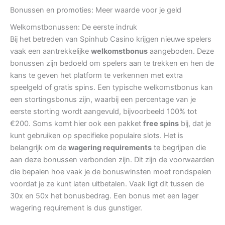
Bonussen en promoties: Meer waarde voor je geld
Welkomstbonussen: De eerste indruk
Bij het betreden van Spinhub Casino krijgen nieuwe spelers
vaak een aantrekkelijke
welkomstbonus
aangeboden. Deze
bonussen zijn bedoeld om spelers aan te trekken en hen de
kans te geven het platform te verkennen met extra
speelgeld of gratis spins. Een typische welkomstbonus kan
een stortingsbonus zijn, waarbij een percentage van je
eerste storting wordt aangevuld, bijvoorbeeld 100% tot
€200. Soms komt hier ook een pakket
free spins
bij, dat je
kunt gebruiken op specifieke populaire slots. Het is
belangrijk om de
wagering requirements
te begrijpen die
aan deze bonussen verbonden zijn. Dit zijn de voorwaarden
die bepalen hoe vaak je de bonuswinsten moet rondspelen
voordat je ze kunt laten uitbetalen. Vaak ligt dit tussen de
30x en 50x het bonusbedrag. Een bonus met een lager
wagering requirement is dus gunstiger.