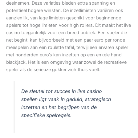
deelnemen. Deze variaties bieden extra spanning en
potentieel hogere winsten. De inzetlimieten variëren ook
aanzienlijk, van lage limieten geschikt voor beginnende
spelers tot hoge limieten voor high rollers. Dit maakt het live
casino toegankelijk voor een breed publiek. Een speler die
net begint, kan bijvoorbeeld met een paar euro per ronde
meespelen aan een roulette tafel, terwijl een ervaren speler
met honderden euro’s kan inzetten op een enkele hand
blackjack. Het is een omgeving waar zowel de recreatieve
speler als de serieuze gokker zich thuis voelt.
De sleutel tot succes in live casino
spellen ligt vaak in geduld, strategisch
inzetten en het begrijpen van de
specifieke spelregels.