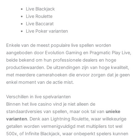
Live Blackjack
Live Roulette
Live Baccarat
Live Poker varianten
Enkele van de meest populaire live spellen worden
aangeboden door Evolution Gaming en Pragmatic Play Live,
beide bekend om hun professionele dealers en hoge
productiewaarden. De uitzendingen zijn van hoge kwaliteit,
met meerdere camerahoeken die ervoor zorgen dat je geen
enkel moment van de actie mist.
Verschillen in live spelvarianten
Binnen het live casino vind je niet alleen de
standaardversies van spellen, maar ook tal van
unieke
varianten
. Denk aan Lightning Roulette, waar willekeurige
getallen worden vermenigvuldigd met multipliers tot wel
500x, of Infinite Blackjack, waar onbeperkt spelers kunnen