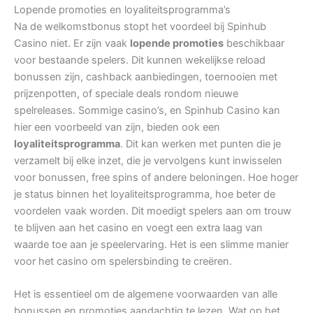
Lopende promoties en loyaliteitsprogramma’s
Na de welkomstbonus stopt het voordeel bij Spinhub
Casino niet. Er zijn vaak
lopende promoties
beschikbaar
voor bestaande spelers. Dit kunnen wekelijkse reload
bonussen zijn, cashback aanbiedingen, toernooien met
prijzenpotten, of speciale deals rondom nieuwe
spelreleases. Sommige casino’s, en Spinhub Casino kan
hier een voorbeeld van zijn, bieden ook een
loyaliteitsprogramma
. Dit kan werken met punten die je
verzamelt bij elke inzet, die je vervolgens kunt inwisselen
voor bonussen, free spins of andere beloningen. Hoe hoger
je status binnen het loyaliteitsprogramma, hoe beter de
voordelen vaak worden. Dit moedigt spelers aan om trouw
te blijven aan het casino en voegt een extra laag van
waarde toe aan je speelervaring. Het is een slimme manier
voor het casino om spelersbinding te creëren.
Het is essentieel om de algemene voorwaarden van alle
bonussen en promoties aandachtig te lezen. Wat op het