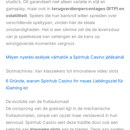
studio’s. Dit garandeert niet alleen variatie in stijl en
gameplay, maar ook in
terugverdienpercentages (RTP) en
volatiliteit
. Spelers die hun bankroll willen spreiden over
verschillende speltypen, vinden hier de ideale
omstandigheden. Het is een slimme zet die de levensduur
van je speelsessie kan verlengen en de kans op
winstgevende momenten vergroot.
Milyen nyerési esélyek várhatók a Spinhub Casino játékainál
Slotmachines: Van klassiekers tot innovatieve video slots
6 Gründe, warum Spinhub Casino Ihr neues Lieblingsziel für
iGaming ist
De evolutie van de fruitautomaat
De oorsprong van de gokkast ligt in de mechanische
fruitautomaten, simpel van opzet maar verslavend in hun
eenvoud. Spinhub Casino eert deze traditie door ook een
selectie aan
klassieke slots
aan te bieden. Denk aan spellen