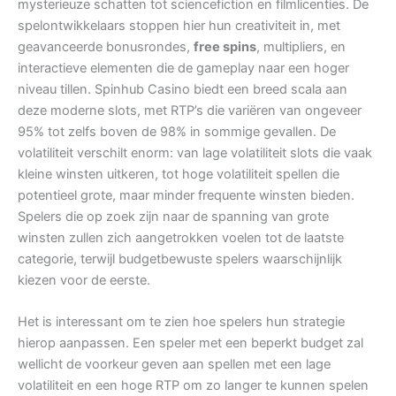
mysterieuze schatten tot sciencefiction en filmlicenties. De
spelontwikkelaars stoppen hier hun creativiteit in, met
geavanceerde bonusrondes,
free spins
, multipliers, en
interactieve elementen die de gameplay naar een hoger
niveau tillen. Spinhub Casino biedt een breed scala aan
deze moderne slots, met RTP’s die variëren van ongeveer
95% tot zelfs boven de 98% in sommige gevallen. De
volatiliteit verschilt enorm: van lage volatiliteit slots die vaak
kleine winsten uitkeren, tot hoge volatiliteit spellen die
potentieel grote, maar minder frequente winsten bieden.
Spelers die op zoek zijn naar de spanning van grote
winsten zullen zich aangetrokken voelen tot de laatste
categorie, terwijl budgetbewuste spelers waarschijnlijk
kiezen voor de eerste.
Het is interessant om te zien hoe spelers hun strategie
hierop aanpassen. Een speler met een beperkt budget zal
wellicht de voorkeur geven aan spellen met een lage
volatiliteit en een hoge RTP om zo langer te kunnen spelen