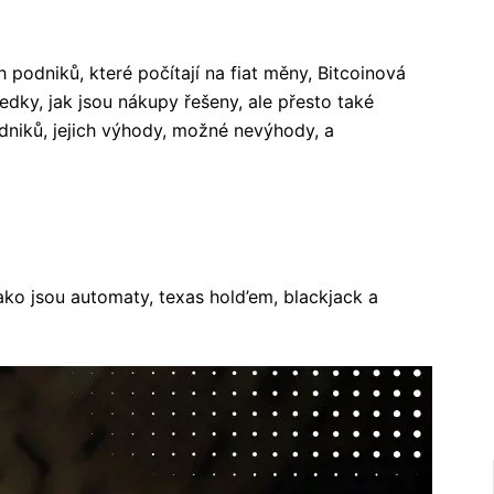
 podniků, které počítají na fiat měny, Bitcoinová
edky, jak jsou nákupy řešeny, ale přesto také
niků, jejich výhody, možné nevýhody, a
 jako jsou automaty, texas hold’em, blackjack a