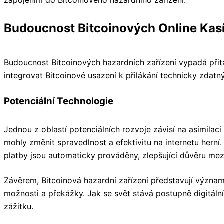
Budoucnost Bitcoinových Online Kas
Budoucnost Bitcoinových hazardních zařízení vypadá přitaž
integrovat Bitcoinové usazení k přilákání technicky zdat
Potenciální Technologie
Jednou z oblastí potenciálních rozvoje závisí na asimi
mohly změnit spravedlnost a efektivitu na internetu herní
platby jsou automaticky prováděny, zlepšující důvěru mezi
Závěrem, Bitcoinová hazardní zařízení představují významn
možnosti a překážky. Jak se svět stává postupně digitál
zážitku.