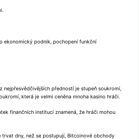
i.
typ ekonomický podnik, pochopení funkční
z nejpřesvědčivějších předností je stupeň soukromí,
 soukromí, která je velmi ceněna mnoha kasino hráči.
atek finančních institucí znamená, že hráči mohou
trvat dny, než se postupují, Bitcoinové obchody