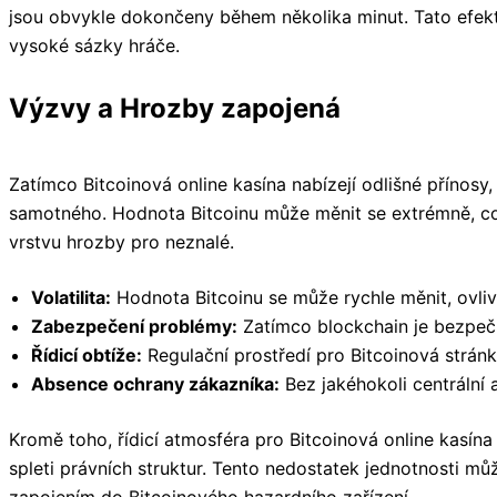
jsou obvykle dokončeny během několika minut. Tato efekti
vysoké sázky hráče.
Výzvy a Hrozby zapojená
Zatímco Bitcoinová online kasína nabízejí odlišné přínosy, 
samotného. Hodnota Bitcoinu může měnit se extrémně, což z
vrstvu hrozby pro neznalé.
Volatilita:
Hodnota Bitcoinu se může rychle měnit, ovliv
Zabezpečení problémy:
Zatímco blockchain je bezpečný
Řídicí obtíže:
Regulační prostředí pro Bitcoinová stránky
Absence ochrany zákazníka:
Bez jakéhokoli centrální 
Kromě toho, řídicí atmosféra pro Bitcoinová online kasína
spleti právních struktur. Tento nedostatek jednotnosti m
zapojením do Bitcoinového hazardního zařízení.