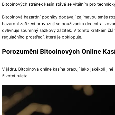
Bitcoinových stránek kasín stává se vitálním pro technick
Bitcoinová hazardní podniky dodávají zajímavou směs rozvoj
hazardní zařízení provozují se používáním decentralizovan
ovlivňuje souhrnný sázkový zážitek. V tomto krátkém člá
regulačního prostředí, které je obklopuje.
Porozumění Bitcoinových Online Kas
V jádru, Bitcoinová online kasína pracují jako jakékoli jin
životní ruleta.