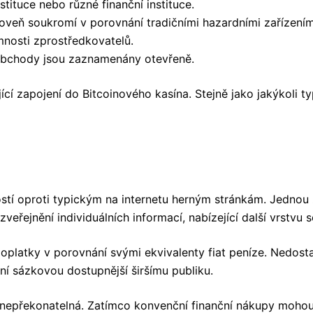
tituce nebo různé finanční instituce.
úroveň soukromí v porovnání tradičními hazardními zařízením
nosti zprostředkovatelů.
 obchody jsou zaznamenány otevřeně.
ící zapojení do Bitcoinového kasína. Stejně jako jakýkoli 
stí oproti typickým na internetu herným stránkám. Jednou 
zveřejnění individuálních informací, nabízející další vrstvu
poplatky v porovnání svými ekvivalenty fiat peníze. Nedost
ní sázkovou dostupnější širšímu publiku.
 nepřekonatelná. Zatímco konvenční finanční nákupy mohou 