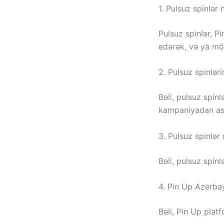
1. Pulsuz spinlər 
Pulsuz spinlər, 
edərək, və ya möv
2. Pulsuz spinlər
Bəli, pulsuz spin
kampaniyadan asıl
3. Pulsuz spinlər 
Bəli, pulsuz spinl
4. Pin Up Azerba
Bəli, Pin Up plat