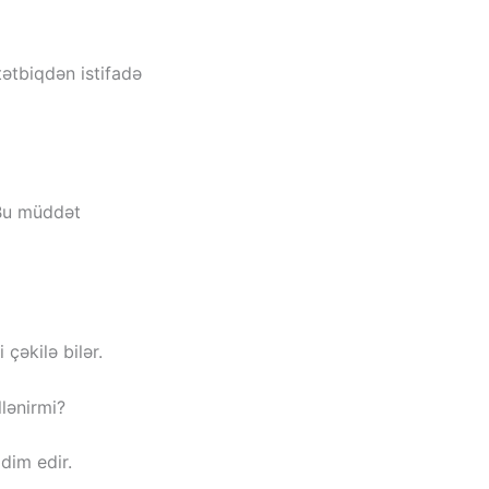
ətbiqdən istifadə
 Bu müddət
 çəkilə bilər.
lənirmi?
dim edir.