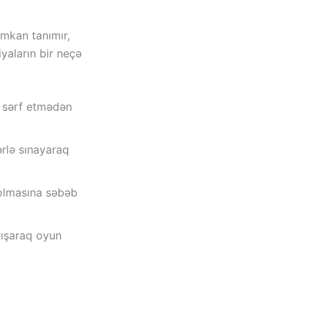
imkan tanımır,
yaların bir neçə
u sərf etmədən
ərlə sınayaraq
 olmasına səbəb
arışaraq oyun