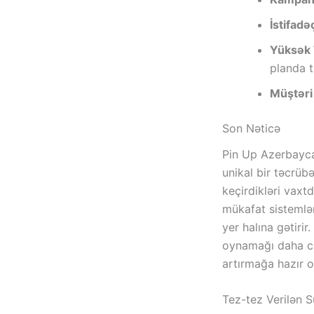
İstifadə
Yüksək 
planda t
Müştəri
Son Nəticə
Pin Up Azerbayca
unikal bir təcrüb
keçirdikləri vaxt
mükafat sistemlər
yer halına gətiri
oynamağı daha cə
artırmağa hazır ol
Tez-tez Verilən S