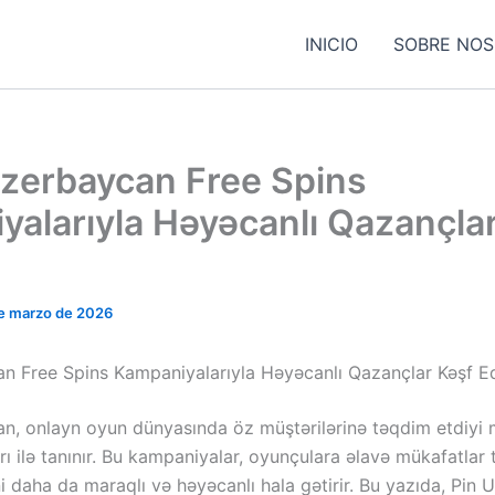
INICIO
SOBRE NO
Azerbaycan Free Spins
alarıyla Həyəcanlı Qazançla
e marzo de 2026
n Free Spins Kampaniyalarıyla Həyəcanlı Qazançlar Kəşf Ed
n, onlayn oyun dünyasında öz müştərilərinə təqdim etdiyi m
ı ilə tanınır. Bu kampaniyalar, oyunçulara əlavə mükafatlar
i daha da maraqlı və həyəcanlı hala gətirir. Bu yazıda, Pin 