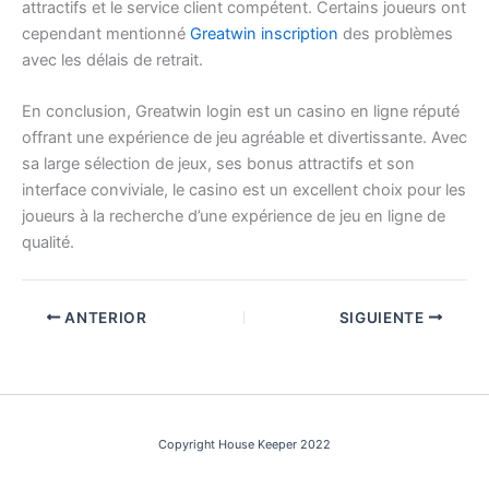
attractifs et le service client compétent. Certains joueurs ont
cependant mentionné
Greatwin inscription
des problèmes
avec les délais de retrait.
En conclusion, Greatwin login est un casino en ligne réputé
offrant une expérience de jeu agréable et divertissante. Avec
sa large sélection de jeux, ses bonus attractifs et son
interface conviviale, le casino est un excellent choix pour les
joueurs à la recherche d’une expérience de jeu en ligne de
qualité.
ANTERIOR
SIGUIENTE
Copyright House Keeper 2022