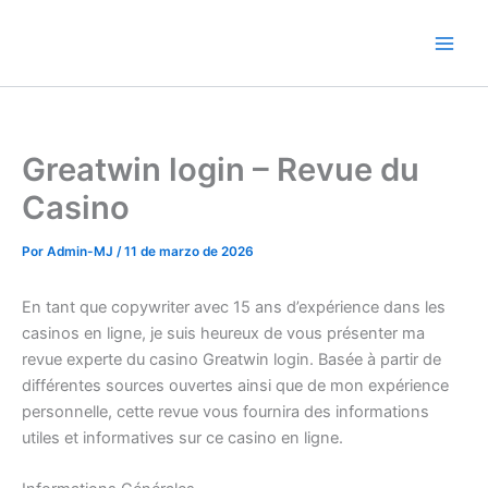
Ir
al
contenido
Greatwin login – Revue du
Casino
Por
Admin-MJ
/
11 de marzo de 2026
En tant que copywriter avec 15 ans d’expérience dans les
casinos en ligne, je suis heureux de vous présenter ma
revue experte du casino Greatwin login. Basée à partir de
différentes sources ouvertes ainsi que de mon expérience
personnelle, cette revue vous fournira des informations
utiles et informatives sur ce casino en ligne.