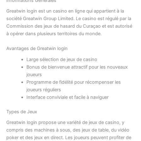
Informations Générales
Greatwin login est un casino en ligne qui appartient à la
société Greatwin Group Limited. Le casino est régulé par la
Commission des jeux de hasard du Curaçao et est autorisé
à opérer dans plusieurs territoires du monde.
Avantages de Greatwin login
Large sélection de jeux de casino
Bonus de bienvenue attractif pour les nouveaux
joueurs
Programme de fidélité pour récompenser les
joueurs réguliers
Interface conviviale et facile à naviguer
Types de Jeux
Greatwin login propose une variété de jeux de casino, y
compris des machines à sous, des jeux de table, du vidéo
poker et des jeux en direct. Les joueurs peuvent profiter de