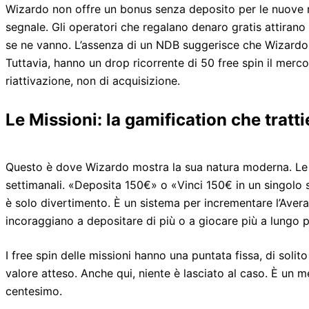
Wizardo non offre un bonus senza deposito per le nuove re
segnale. Gli operatori che regalano denaro gratis attiran
se ne vanno. L’assenza di un NDB suggerisce che Wizardo p
Tuttavia, hanno un drop ricorrente di 50 free spin il mercole
riattivazione, non di acquisizione.
Le Missioni: la gamification che tratt
Questo è dove Wizardo mostra la sua natura moderna. Le «
settimanali. «Deposita 150€» o «Vinci 150€ in un singolo 
è solo divertimento. È un sistema per incrementare l’Ave
incoraggiano a depositare di più o a giocare più a lungo 
I free spin delle missioni hanno una puntata fissa, di solit
valore atteso. Anche qui, niente è lasciato al caso. È un 
centesimo.