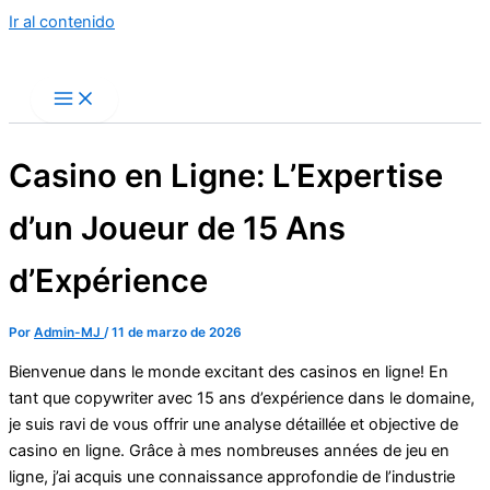
Ir al contenido
Casino en Ligne: L’Expertise
d’un Joueur de 15 Ans
d’Expérience
Por
Admin-MJ
/
11 de marzo de 2026
Bienvenue dans le monde excitant des casinos en ligne! En
tant que copywriter avec 15 ans d’expérience dans le domaine,
je suis ravi de vous offrir une analyse détaillée et objective de
casino en ligne. Grâce à mes nombreuses années de jeu en
ligne, j’ai acquis une connaissance approfondie de l’industrie