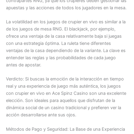
contrapartes RNG, ya que los crupieres deben gestionar las
apuestas y las acciones de todos los jugadores en la mesa.
La volatilidad en los juegos de crupier en vivo es similar a la
de los juegos de mesa RNG. El blackjack, por ejemplo,
ofrece una ventaja de la casa relativamente baja si juegas
con una estrategia óptima. La ruleta tiene diferentes
ventajas de la casa dependiendo de la variante. La clave es
entender las reglas y las probabilidades de cada juego
antes de apostar.
Verdicto: Si buscas la emoción de la interacción en tiempo
real y una experiencia de juego más auténtica, los juegos
con crupier en vivo en Ace Spinz Casino son una excelente
elección. Son ideales para aquellos que disfrutan de la
dinámica social de un casino tradicional y prefieren ver la
acción desarrollarse ante sus ojos.
Métodos de Pago y Seguridad: La Base de una Experiencia