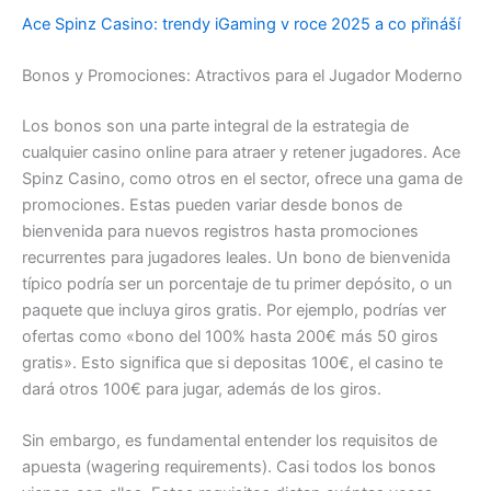
Ace Spinz Casino: trendy iGaming v roce 2025 a co přináší
Bonos y Promociones: Atractivos para el Jugador Moderno
Los bonos son una parte integral de la estrategia de
cualquier casino online para atraer y retener jugadores. Ace
Spinz Casino, como otros en el sector, ofrece una gama de
promociones. Estas pueden variar desde bonos de
bienvenida para nuevos registros hasta promociones
recurrentes para jugadores leales. Un bono de bienvenida
típico podría ser un porcentaje de tu primer depósito, o un
paquete que incluya giros gratis. Por ejemplo, podrías ver
ofertas como «bono del 100% hasta 200€ más 50 giros
gratis». Esto significa que si depositas 100€, el casino te
dará otros 100€ para jugar, además de los giros.
Sin embargo, es fundamental entender los requisitos de
apuesta (wagering requirements). Casi todos los bonos