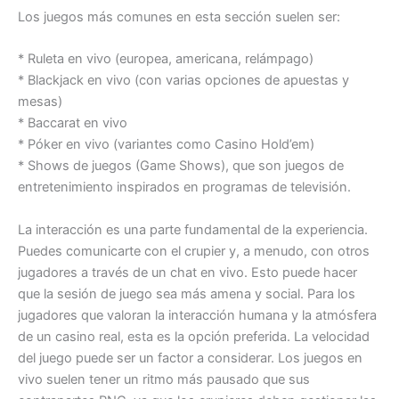
Los juegos más comunes en esta sección suelen ser:
* Ruleta en vivo (europea, americana, relámpago)
* Blackjack en vivo (con varias opciones de apuestas y
mesas)
* Baccarat en vivo
* Póker en vivo (variantes como Casino Hold’em)
* Shows de juegos (Game Shows), que son juegos de
entretenimiento inspirados en programas de televisión.
La interacción es una parte fundamental de la experiencia.
Puedes comunicarte con el crupier y, a menudo, con otros
jugadores a través de un chat en vivo. Esto puede hacer
que la sesión de juego sea más amena y social. Para los
jugadores que valoran la interacción humana y la atmósfera
de un casino real, esta es la opción preferida. La velocidad
del juego puede ser un factor a considerar. Los juegos en
vivo suelen tener un ritmo más pausado que sus