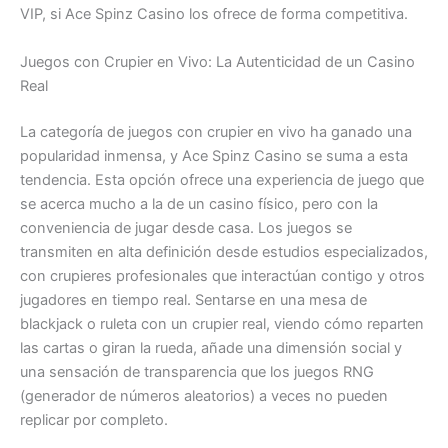
VIP, si Ace Spinz Casino los ofrece de forma competitiva.
Juegos con Crupier en Vivo: La Autenticidad de un Casino
Real
La categoría de juegos con crupier en vivo ha ganado una
popularidad inmensa, y Ace Spinz Casino se suma a esta
tendencia. Esta opción ofrece una experiencia de juego que
se acerca mucho a la de un casino físico, pero con la
conveniencia de jugar desde casa. Los juegos se
transmiten en alta definición desde estudios especializados,
con crupieres profesionales que interactúan contigo y otros
jugadores en tiempo real. Sentarse en una mesa de
blackjack o ruleta con un crupier real, viendo cómo reparten
las cartas o giran la rueda, añade una dimensión social y
una sensación de transparencia que los juegos RNG
(generador de números aleatorios) a veces no pueden
replicar por completo.