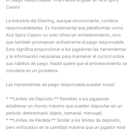
El Juego Responsable: Una Piedra Angular en Ace Spinz
Casino
La industria del iGaming, aunque emocionante, conlleva
responsabilidades. Es fundamental que plataformas como
Ace Spinz Casino no solo ofrezcan entretenimiento, sino
que también promuevan activamente el juego responsable.
Esto significa proporcionar a los jugadores las herramientas
y la información necesarias para mantener el control sobre
sus hábitos de juego. Nadie quiere que el entretenimiento se
convierta en un problema.
Las herramientas de juego responsable pueden incluir:
* **Límites de Depósito:** Permiten a los jugadores
establecer un monto máximo que pueden depositar en un
período determinado (diario, semanal, mensual).
* **Límites de Pérdida:** Similar a los límites de depósito,
pero enfocados en la cantidad máxima que un jugador está