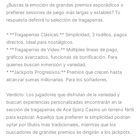
¿Buscas la emoción de grandes premios esporádicos o
prefieres sesiones de juego más largas y estables? Tu
respuesta definirá tu selección de tragaperras.
* **Tragaperras Clásicas:** Simplicidad, 3 rodillos, pagos
directos. Ideal para nostálgicos.
* **Tragaperras de Video:** Múltiples líneas de pago,
gráficos avanzados, funciones de bonificación. Para
quienes buscan inmersión y variedad.
* **Jackpots Progresivos:** Premios que crecen hasta
alcanzar sumas millonarias. Para los soñadores.
Verdicto: Los jugadores que disfrutan de la variedad y
buscan experiencias personalizadas encontrarán en la
sección de tragaperras de Ace Spinz Casino un terreno fértil
para explorar. Aquellos que prefieren la simplicidad podrían
optar por títulos más tradicionales, mientras que los
buscadores de grandes premios se dirigirán a los jackpots.