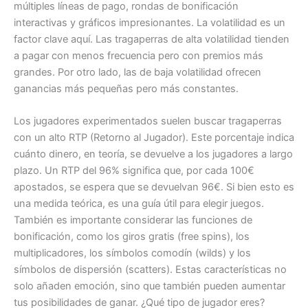
múltiples líneas de pago, rondas de bonificación
interactivas y gráficos impresionantes. La volatilidad es un
factor clave aquí. Las tragaperras de alta volatilidad tienden
a pagar con menos frecuencia pero con premios más
grandes. Por otro lado, las de baja volatilidad ofrecen
ganancias más pequeñas pero más constantes.
Los jugadores experimentados suelen buscar tragaperras
con un alto RTP (Retorno al Jugador). Este porcentaje indica
cuánto dinero, en teoría, se devuelve a los jugadores a largo
plazo. Un RTP del 96% significa que, por cada 100€
apostados, se espera que se devuelvan 96€. Si bien esto es
una medida teórica, es una guía útil para elegir juegos.
También es importante considerar las funciones de
bonificación, como los giros gratis (free spins), los
multiplicadores, los símbolos comodín (wilds) y los
símbolos de dispersión (scatters). Estas características no
solo añaden emoción, sino que también pueden aumentar
tus posibilidades de ganar. ¿Qué tipo de jugador eres?