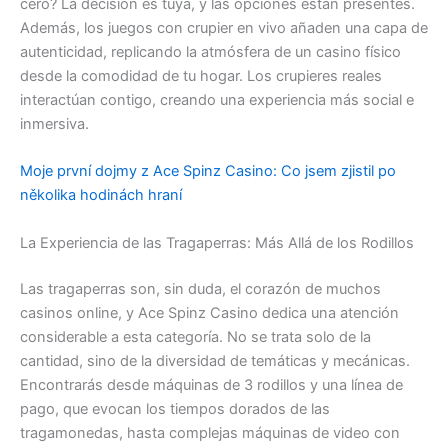
cero? La decisión es tuya, y las opciones están presentes.
Además, los juegos con crupier en vivo añaden una capa de
autenticidad, replicando la atmósfera de un casino físico
desde la comodidad de tu hogar. Los crupieres reales
interactúan contigo, creando una experiencia más social e
inmersiva.
Moje první dojmy z Ace Spinz Casino: Co jsem zjistil po
několika hodinách hraní
La Experiencia de las Tragaperras: Más Allá de los Rodillos
Las tragaperras son, sin duda, el corazón de muchos
casinos online, y Ace Spinz Casino dedica una atención
considerable a esta categoría. No se trata solo de la
cantidad, sino de la diversidad de temáticas y mecánicas.
Encontrarás desde máquinas de 3 rodillos y una línea de
pago, que evocan los tiempos dorados de las
tragamonedas, hasta complejas máquinas de video con